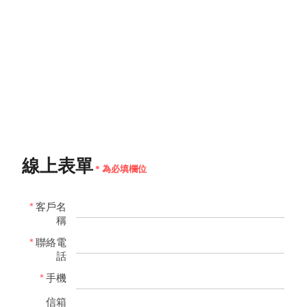
線上表單
* 為必填欄位
*
客戶名
稱
*
聯絡電
話
*
手機
信箱